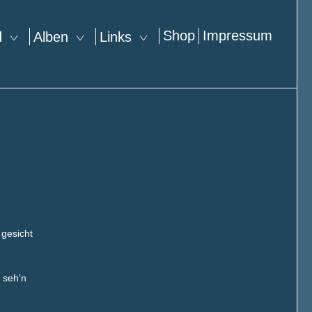
Shop
Impressum
nd
Alben
Links
 gesicht
 seh'n