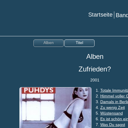
Startseite
Ba
Alben
Titel
Alben
Zufrieden?
2001
1.
Totale Immunit
2.
Himmel voller 
3.
Damals in Berli
4.
Zu wenig Zeit
5.
Wüstensand
6.
Es ist schön e
7.
Was Du sagst