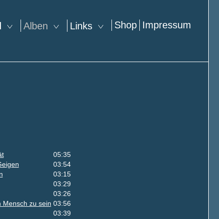
Shop
Impressum
nd
Alben
Links
ät
05:35
Geigen
03:54
n
03:15
03:29
03:26
in Mensch zu sein
03:56
03:39